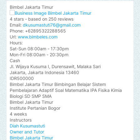
Bimbel Jakarta Timur
4
stars - based on
250
reviews
Email:
dkusumastuti76@gmail.com
Phone:
+62895322288565
Url:
www.bimbeles.com
Hours:
Sat-Sun 08:00am - 17:30pm
Mon-Fri 08:00am - 20:30pm
Cash
Jl. Wijaya Kusuma I, Durensawit, Malaka Sari
Jakarta
,
Jakarta Indonesia
13460
IDR500000
Bimbel Jakarta Timur Bimbingan Belajar Sistem
Pembelajaran Adaptif Soal Matematika IPA Fisika Kimia
Biologi SD SMP SMA
Bimbel Jakarta Timur
Institute Pertanian Bogor
4 weeks
Instructors
Diah Kusumastuti
Owner and Tutor
Bimbel Jakarta Timur