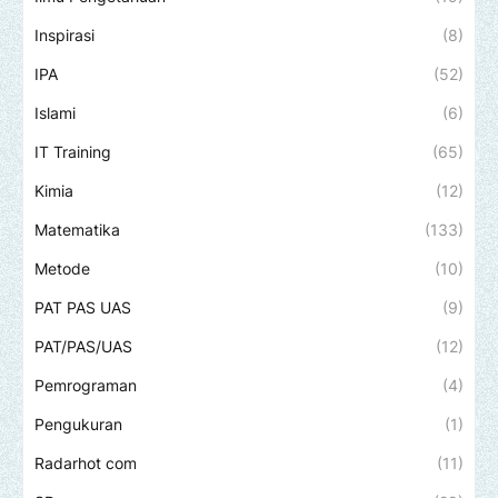
Inspirasi
(8)
IPA
(52)
Islami
(6)
IT Training
(65)
Kimia
(12)
Matematika
(133)
Metode
(10)
PAT PAS UAS
(9)
PAT/PAS/UAS
(12)
Pemrograman
(4)
Pengukuran
(1)
Radarhot com
(11)