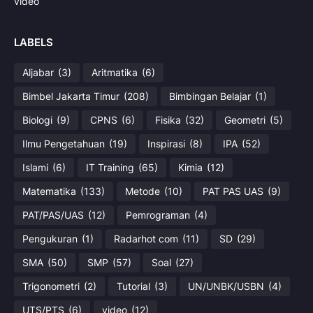
video
LABELS
Aljabar
(3)
Aritmatika
(6)
Bimbel Jakarta Timur
(208)
Bimbingan Belajar
(1)
Biologi
(9)
CPNS
(6)
Fisika
(32)
Geometri
(5)
Ilmu Pengetahuan
(19)
Inspirasi
(8)
IPA
(52)
Islami
(6)
IT Training
(65)
Kimia
(12)
Matematika
(133)
Metode
(10)
PAT PAS UAS
(9)
PAT/PAS/UAS
(12)
Pemrograman
(4)
Pengukuran
(1)
Radarhot com
(11)
SD
(29)
SMA
(50)
SMP
(57)
Soal
(27)
Trigonometri
(2)
Tutorial
(3)
UN/UNBK/USBN
(4)
UTS/PTS
(6)
video
(12)