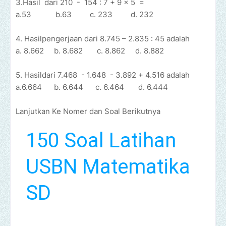
3.Hasil
dari
210
-
154 : 7
+ 9 x 5
=
a.53
b.63
c. 233
d. 232
4. Hasilpengerjaan dari 8.745 – 2.835 : 45 adalah
a. 8.662
b. 8.682
c. 8.862
d. 8.882
5. Hasildari 7.468
- 1.648
- 3.892 + 4.516 adalah
a.6.664
b. 6.644
c. 6.464
d. 6.444
Lanjutkan Ke Nomer dan Soal Berikutnya
150 Soal Latihan
USBN Matematika
SD