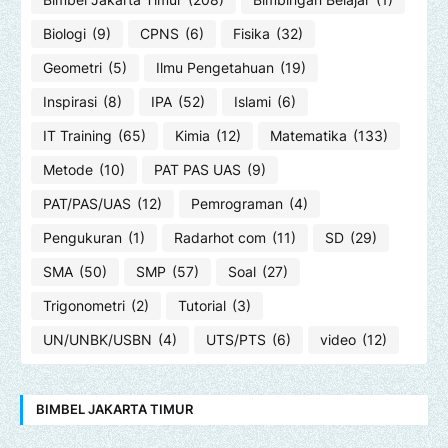
Biologi
(9)
CPNS
(6)
Fisika
(32)
Geometri
(5)
Ilmu Pengetahuan
(19)
Inspirasi
(8)
IPA
(52)
Islami
(6)
IT Training
(65)
Kimia
(12)
Matematika
(133)
Metode
(10)
PAT PAS UAS
(9)
PAT/PAS/UAS
(12)
Pemrograman
(4)
Pengukuran
(1)
Radarhot com
(11)
SD
(29)
SMA
(50)
SMP
(57)
Soal
(27)
Trigonometri
(2)
Tutorial
(3)
UN/UNBK/USBN
(4)
UTS/PTS
(6)
video
(12)
BIMBEL JAKARTA TIMUR