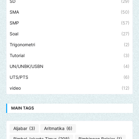
SD
(29)
SMA
(50)
SMP
(57)
Soal
(27)
Trigonometri
(2)
Tutorial
(3)
UN/UNBK/USBN
(4)
UTS/PTS
(6)
video
(12)
MAIN TAGS
Aljabar
(3)
Aritmatika
(6)
Bimbel Jakarta Timur
(208)
Bimbingan Belajar
(1)