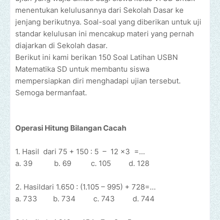
menentukan kelulusannya dari Sekolah Dasar ke
jenjang berikutnya. Soal-soal yang diberikan untuk uji
standar kelulusan ini mencakup materi yang pernah
diajarkan di Sekolah dasar.
Berikut ini kami berikan 150 Soal Latihan USBN
Matematika SD untuk membantu siswa
mempersiapkan diri menghadapi ujian tersebut.
Semoga bermanfaat.
Operasi Hitung Bilangan Cacah
1. Hasil
dari 75 + 150 : 5
–
12 x3
=…
a. 39
b. 69
c. 105
d. 128
2. Hasildari 1.650 : (1.105 – 995) + 728=…
a. 733
b. 734
c. 743
d. 744