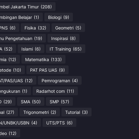
imbel Jakarta Timur
(208)
imbingan Belajar
(1)
Biologi
(9)
PNS
(6)
Fisika
(32)
Geometri
(5)
lmu Pengetahuan
(19)
Inspirasi
(8)
PA
(52)
Islami
(6)
IT Training
(65)
imia
(12)
Matematika
(133)
etode
(10)
PAT PAS UAS
(9)
AT/PAS/UAS
(12)
Pemrograman
(4)
engukuran
(1)
Radarhot com
(11)
D
(29)
SMA
(50)
SMP
(57)
oal
(27)
Trigonometri
(2)
Tutorial
(3)
N/UNBK/USBN
(4)
UTS/PTS
(6)
ideo
(12)