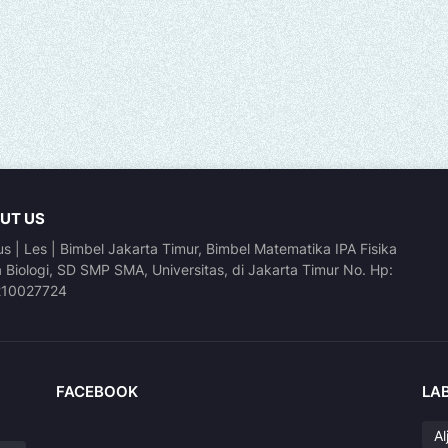
UT US
us | Les | Bimbel Jakarta Timur, Bimbel Matematika IPA Fisika
a Biologi, SD SMP SMA, Universitas, di Jakarta Timur No. Hp:
210027724
FACEBOOK
LA
Al