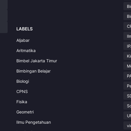
B
B
C
LABELS
I
Aljabar
I
Aritmatika
K
Bimbel Jakarta Timur
M
Bimbingan Belajar
P
Biologi
P
CPNS
S
Fisika
S
Geometri
U
Ilmu Pengetahuan
v