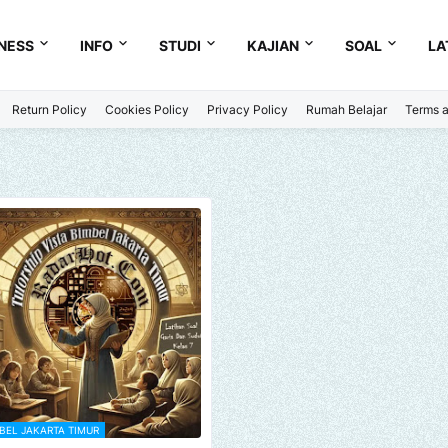
NESS
INFO
STUDI
KAJIAN
SOAL
LA
Return Policy
Cookies Policy
Privacy Policy
Rumah Belajar
Terms a
BEL JAKARTA TIMUR