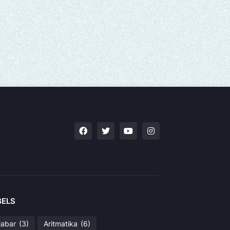
BELS
jabar
(3)
Aritmatika
(6)