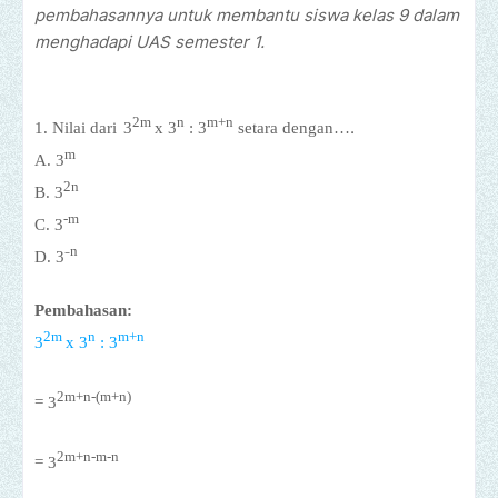
pembahasannya untuk membantu siswa kelas 9 dalam
menghadapi UAS semester 1.
2m
n
m+n
.
1. Nilai dari
3
x 3
: 3
setara dengan…
m
A.
3
2
n
B.
3
-m
C.
3
n
D.
3⁻
Pembahasan:
2m
n
m+n
3
x 3
: 3
2m+n-(
m+n)
= 3
2m+n-m-n
= 3