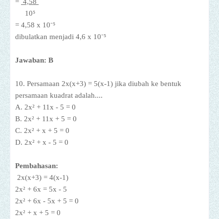
=
4,58
10⁵
= 4,58 x 10⁻⁵
dibulatkan menjadi
4,6 x 10⁻⁵
Jawaban: B
10. Persamaan 2x(x+3) = 5(x-1) jika diubah ke bentuk
persamaan kuadrat adalah....
A.
2x
² + 11x - 5 = 0
B.
2x
² + 11x + 5 = 0
C.
2x
² + x + 5 = 0
D.
2x
² + x - 5 = 0
Pembahasan:
2x(x+3) = 4(x-1)
2x
² + 6x = 5x - 5
2x
² + 6x - 5x + 5 = 0
2x
² + x + 5 = 0