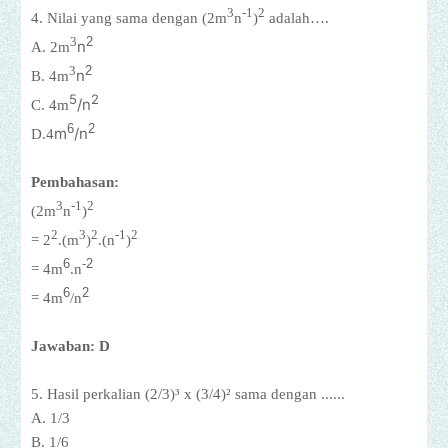
3
-1
2
4.
Nilai yang sama dengan (2m
n
)
adalah….
3
2
n
A. 2
m
3
2
n
B. 4
m
5
2
/n
C. 4m
6
2
m
/n
D.
4
Pembahasan:
3
-1
2
(2m
n
)
2
3
2
-1
2
=
2
.(m
)
.(
n
)
6
-2
= 4
m
.n
6
2
= 4
m
/n
Jawaban: D
5. Hasil perkalian (2/3)³ x (3/4)² sama dengan ......
A. 1/3
B. 1/6