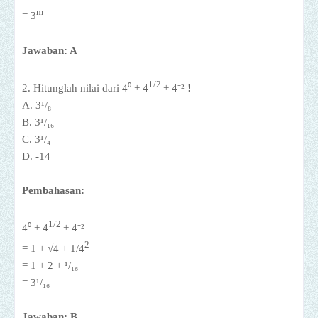
m
= 3
Jawaban: A
1/2
2. Hitunglah nilai dari 4⁰ +
4
+ 4⁻² !
A. 3¹/₈
B.
3¹/
₁₆
C.
3¹/
₄
D. -14
Pembahasan:
1/2
4⁰ +
4
+ 4⁻²
2
= 1 + √4 + 1/
4
= 1 + 2 +
¹/
₁₆
=
3¹/
₁₆
Jawaban: B