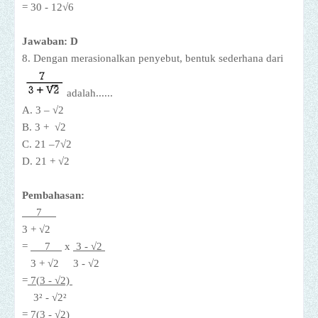
= 30 -
12
√6
Jawaban: D
8. Dengan merasionalkan penyebut, bentuk sederhana dari
adalah......
A. 3 – √2
B. 3 +
√2
C. 21 –7
√2
D. 21 +
√2
Pembahasan:
7
3 +
√2
=
7
x
3 - √2
3 +
√2
3 -
√2
=
7(
3 - √2)
3
² -
√2
²
=
7(
3 - √2)