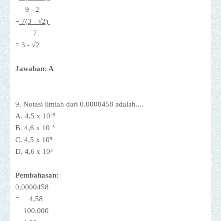
9
- 2
=
7(
3 - √2)
7
=
3 -
√2
Jawaban: A
9. Notasi ilmiah dari 0,0000458 adalah....
A.
4,5 x
10⁻⁵
B. 4,6 x
10⁻⁵
C. 4,5 x
10⁵
D.
4,6 x
10⁵
Pembahasan:
0,0000458
=
4,58
100.000