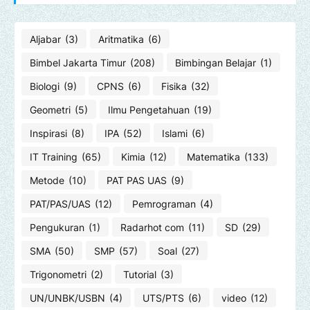
Aljabar
(3)
Aritmatika
(6)
Bimbel Jakarta Timur
(208)
Bimbingan Belajar
(1)
Biologi
(9)
CPNS
(6)
Fisika
(32)
Geometri
(5)
Ilmu Pengetahuan
(19)
Inspirasi
(8)
IPA
(52)
Islami
(6)
IT Training
(65)
Kimia
(12)
Matematika
(133)
Metode
(10)
PAT PAS UAS
(9)
PAT/PAS/UAS
(12)
Pemrograman
(4)
Pengukuran
(1)
Radarhot com
(11)
SD
(29)
SMA
(50)
SMP
(57)
Soal
(27)
Trigonometri
(2)
Tutorial
(3)
UN/UNBK/USBN
(4)
UTS/PTS
(6)
video
(12)