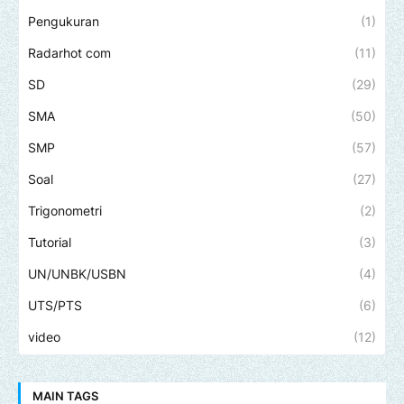
Pengukuran
(1)
Radarhot com
(11)
SD
(29)
SMA
(50)
SMP
(57)
Soal
(27)
Trigonometri
(2)
Tutorial
(3)
UN/UNBK/USBN
(4)
UTS/PTS
(6)
video
(12)
MAIN TAGS