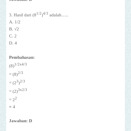
1/2
4/3
3.
Hasil dari
(8
)
adalah…..
A. 1/2
B.
√
2
C. 2
D. 4
Pembahasan:
x
1/2
4/3
(8)
2
/3
=
(8)
3
2
/3
=
(2
)
x
3
2
/3
=
(2)
2
=
2
=
4
Jawaban: D