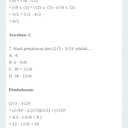
√18 + √50 - √32
= (√9 x √2) + (√25 x √2) - (√16 x √2)
= 3
√2 + 5
√2 - 4
√2
= 4
√2
Jawaban: C
7. Hasil penjabaran dari (2
√3 - 3
√2)² adalah....
A. -6
B. 6 - 6
√6
C. 30 + 12
√6
D.
30 -
12
√6
Pembahasan:
(2
√3 - 3
√2)²
=
(2
√3
)² - 2.
(2
√3)(3
√2) +
(
3
√2)²
= 4.3 - 2.6
√6 + 9.2
= 12 - 12
√6 +
18