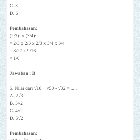
C. 3
D. 6
Pembahasan:
(2/3)³ x (3/4)²
= 2/3 x 2/3 x 2/3 x 3/4
x 3/4
= 8/27 x 9/16
= 1/6
Jawaban : B
6. Nilai dari √18 + √50 - √32 = .....
A. 2
√3
B. 3
√2
C. 4
√2
D. 5
√2
Pembahasan: