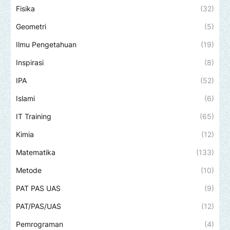
Fisika
(32)
Geometri
(5)
Ilmu Pengetahuan
(19)
Inspirasi
(8)
IPA
(52)
Islami
(6)
IT Training
(65)
Kimia
(12)
Matematika
(133)
Metode
(10)
PAT PAS UAS
(9)
PAT/PAS/UAS
(12)
Pemrograman
(4)