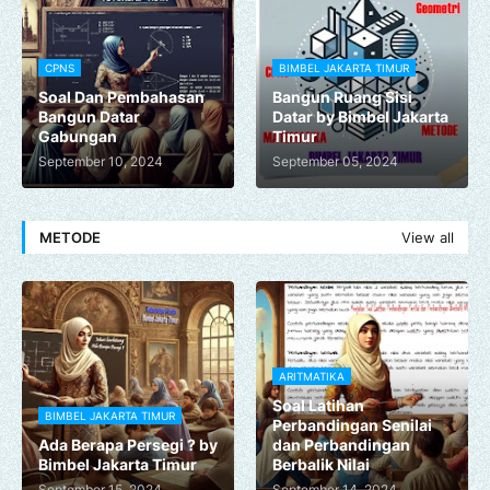
CPNS
BIMBEL JAKARTA TIMUR
Soal Dan Pembahasan
Bangun Ruang Sisi
Bangun Datar
Datar by Bimbel Jakarta
Gabungan
Timur
September 10, 2024
September 05, 2024
METODE
View all
ARITMATIKA
Soal Latihan
BIMBEL JAKARTA TIMUR
Perbandingan Senilai
Ada Berapa Persegi ? by
dan Perbandingan
Bimbel Jakarta Timur
Berbalik Nilai
September 15, 2024
September 14, 2024