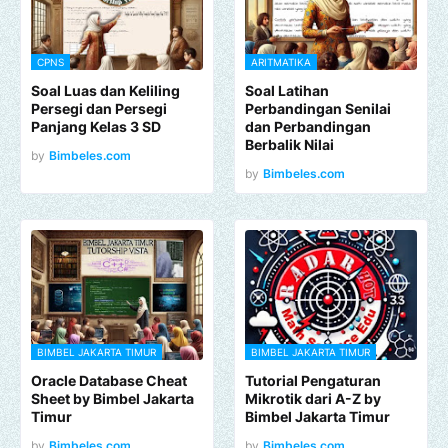
CPNS
ARITMATIKA
Soal Luas dan Keliling
Soal Latihan
Persegi dan Persegi
Perbandingan Senilai
Panjang Kelas 3 SD
dan Perbandingan
Berbalik Nilai
by
Bimbeles.com
by
Bimbeles.com
BIMBEL JAKARTA TIMUR
BIMBEL JAKARTA TIMUR
Oracle Database Cheat
Tutorial Pengaturan
Sheet by Bimbel Jakarta
Mikrotik dari A-Z by
Timur
Bimbel Jakarta Timur
by
Bimbeles.com
by
Bimbeles.com