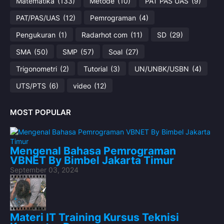
Matematika
(133)
Metode
(10)
PAT PAS UAS
(9)
PAT/PAS/UAS
(12)
Pemrograman
(4)
Pengukuran
(1)
Radarhot com
(11)
SD
(29)
SMA
(50)
SMP
(57)
Soal
(27)
Trigonometri
(2)
Tutorial
(3)
UN/UNBK/USBN
(4)
UTS/PTS
(6)
video
(12)
MOST POPULAR
Mengenal Bahasa Pemrograman
VBNET By Bimbel Jakarta Timur
September 03, 2024
Materi IT Training Kursus Teknisi