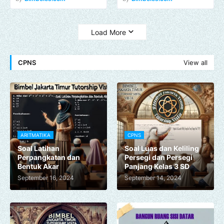
Load More
CPNS
View all
ARITMATIKA
CPNS
Soal Latihan
Soal Luas dan Keliling
Perpangkatan dan
Persegi dan Persegi
Bentuk Akar
Panjang Kelas 3 SD
September 16, 2024
September 14, 2024