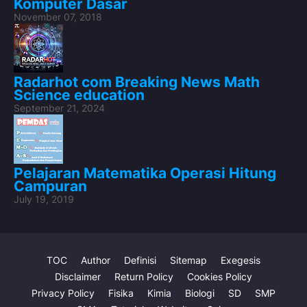
Komputer Dasar
November 07, 2018
Radarhot com Breaking News Math
Science education
September 21, 2024
Pelajaran Matematika Operasi Hitung
Campuran
July 19, 2019
TOC
Author
Definisi
Sitemap
Exegesis
Disclaimer
Return Policy
Cookies Policy
Privacy Policy
Fisika
Kimia
Biologi
SD
SMP