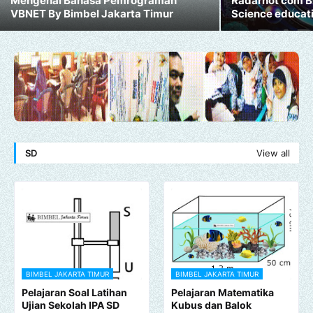
Mengenal Bahasa Pemrograman
Radarhot com B
VBNET By Bimbel Jakarta Timur
Science educat
SD
View all
BIMBEL JAKARTA TIMUR
BIMBEL JAKARTA TIMUR
Pelajaran Soal Latihan
Pelajaran Matematika
Ujian Sekolah IPA SD
Kubus dan Balok