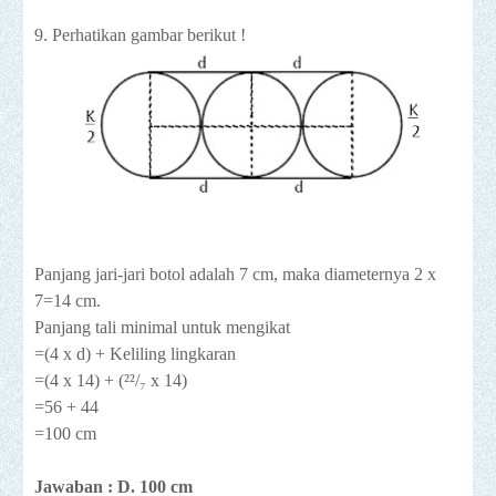
9. Perhatikan gambar berikut !
Panjang jari-jari botol adalah 7 cm, maka diameternya 2 x
7=14 cm.
Panjang tali minimal untuk mengikat
=(4 x d) + Keliling lingkaran
=(4 x 14) + (²²/₇ x 14)
=56 + 44
=100 cm
Jawaban : D. 100 cm