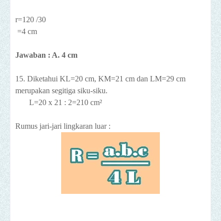
r=120 /30
=4 cm
Jawaban : A. 4 cm
15. Diketahui
KL=20 cm, KM=21 cm dan LM=29 cm
merupakan segitiga siku-siku.
L=20 x 21 : 2=210 cm
²
Rumus jari-jari lingkaran luar :