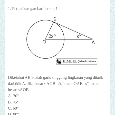
1. Perhatikan gambar berikut !
Diketahui AB adalah garis singgung lingkaran yang ditarik
dari titik A. Jika besar <AOB=2x° dan <OAB=x°, maka
besar <AOB=
A. 30°
B. 45°
C. 60°
D. 90°