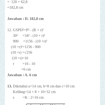
= 120 + 62,8
=182,8 cm
Jawaban : D. 182,8 cm
12. GSPD²=P² - (R + r)²
30² =34² - (10 + r)²
900 =1156 - (10 +r)²
(10 +r)²=1156 - 900
(10 +r) =√256
(10 +r)=16
r =16 - 10
=6 cm
Jawaban : A. 6 cm
13.
Diketahui a=14 cm, b=8 cm dan c=10 cm
Keliling=14 + 8 + 10=32 cm
s =K : 2=16 cm