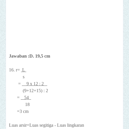
Jawaban :D. 19,5 cm
16. r=
L
s
=
9 x 12 : 2
(9+12+15) : 2
=
54
18
=3 cm
Luas arsir=Luas segitiga - Luas lingkaran