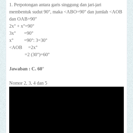
1. Perpotongan antara garis singgung dan jari-jari
membentuk sudut 90°, maka <ABO=90° dan jumlah <AOB
dan OAB=90°
2x° + x°=90°
3x° =90°
x° =90°: 3=30°
<AOB =2x°
=2 (30°)=60°
Jawaban : C. 60
°
Nomor 2, 3, 4 dan 5