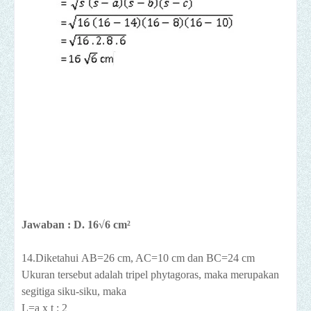
Jawaban : D. 16√6 cm²
14.Diketahui
AB=26 cm, AC=10 cm dan BC=24 cm
Ukuran tersebut adalah tripel phytagoras, maka merupakan
segitiga siku-siku, maka
L=a x t : 2