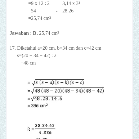
=9 x 12 : 2 - 3,14 x 3²
=54 - 28,26
=25,74 cm²
Jawaban : D.
25,74 cm²
17. Diketahui a=20 cm, b=34 cm dan c=42 cm
s=(20 + 34 + 42) : 2
=48 cm