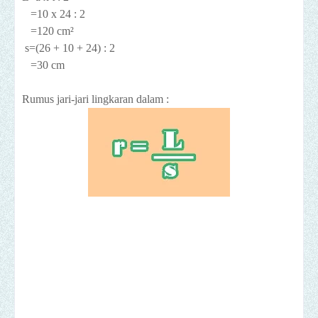
=10 x 24 : 2
=120 cm
²
s=(26 + 10 + 24) : 2
=30 cm
Rumus jari-jari lingkaran dalam :