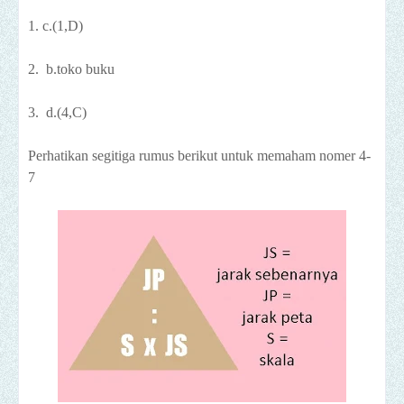
1.
c.(1,D)
2.
b.toko buku
3.
d.(4,C)
Perhatikan segitiga rumus berikut untuk memaham nomer 4-
7