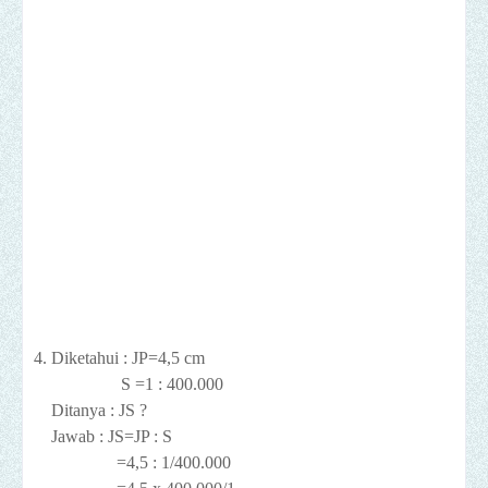
4. Diketahui : JP=4,5 cm
S =1 : 400.000
Ditanya : JS ?
Jawab : JS=JP : S
=4,5 : 1/400.000