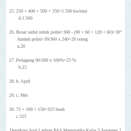
25. 250 + 400 + 500 + 350=1.500 kwintal
d.1.500
26. Besar sudut untuk polisi=360 - (90 + 60 + 120 + 60)=30°
Jumlah polisi=30/360 x 240=20 orang
a.20
27. Pedagang 90/360 x 100%=25 %
b.25
28. b. April
29. c. Mei
30. 75 + 100 + 150=325 buah
c.325
Demikian
Soal Latihan PAS Matematika Kelas 5 Semester 2