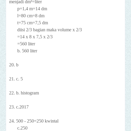
menjadi dm³=liter
p=1,4 m=14 dm
l=80 cm=8 dm
t=75 cm=7,5 dm
diisi 2/3 bagian maka volume x 2/3
=14 x 8 x 7,5 x 2/3
=560 liter
b. 560 liter
20. b
21. c. 5
22. b. histogram
23.
c.2017
24. 500 - 250=250 kwintal
c.250