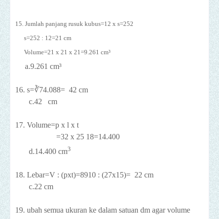
15. Jumlah panjang rusuk kubus=12 x s=252
s=252 : 12=21 cm
Volume=21 x 21 x 21=9.261 cm³
a.9.261
cm³
16. s=∛
74.088= 42 cm
c.42
cm
17. Volume=p x l x t
=32 x 25 18=14.400
3
d.14.400 cm
18. Lebar=V : (pxt)=8910 : (27x15)=
22 cm
c.22 cm
19. ubah semua ukuran ke dalam satuan dm agar volume