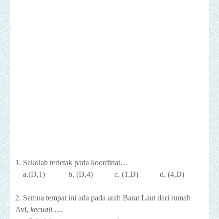
1. Sekolah terletak pada koordinat…
a.(D,1)
b. (D,4)
c. (1,D)
d. (4,D)
2. Semua tempat ini ada pada arah Barat Laut dari rumah
Avi,
kecuali…..