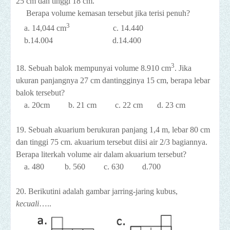
25 cm dan tinggi 18 cm.
Berapa volume kemasan tersebut jika terisi penuh?
3
a. 14,044 cm
c. 14.440
b.14.004 d.14.400
3
18. Sebuah balok mempunyai volume 8.910 cm
. Jika
ukuran panjangnya 27 cm dantingginya 15 cm, berapa lebar
balok tersebut?
a. 20cm b. 21 cm c. 22 cm d. 23 cm
19. Sebuah akuarium berukuran panjang 1,4 m, lebar 80 cm
dan tinggi 75 cm. akuarium tersebut diisi air 2/3 bagiannya.
Berapa literkah volume air dalam akuarium tersebut?
a. 480 b. 560 c. 630 d.700
20. Berikutini adalah gambar jarring-jaring kubus,
kecuali
…..