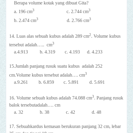
Berapa volume kotak yang dibuat Gita?
3
3
a. 196 cm
c. 2.744 cm
3
3
b. 2.474 cm
d. 2.766 cm
2
14. Luas alas sebuah kubus adalah 289 cm
. Volume kubus
3
tersebut adalah…..
cm
a.4.913
b. 4.319
c. 4.193
d. 4.233
15.
Jumlah panjang rusuk suatu kubus adalah 252
3
cm.Volume kubus tersebut adalah…. cm
a.9.261 b. 6.859 c. 5.891 d. 5.691
3
16. Volume sebuah kubus adalah 74.088 cm
. Panjang rusuk
balok tersebutadalah…. cm
a. 32 b. 38 c. 42 d. 48
17. Sebuahkardus kemasan berukuran panjang 32 cm, lebar