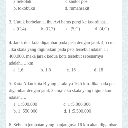
a.Sekolah
c.kantor pos
b. tokobuku
d. rumahsakit
3. Untuk berbelanja, ibu Avi harus pergi ke koordinat….
a.(C,4)
b. (C,3)
c. (5,C)
d. (4,C)
4. Jarak dua kota digambar pada peta dengan jarak 4,5 cm.
Jika skala yang digunakan pada peta tersebut adalah 1 :
400.000, maka jarak kedua kota tersebut sebenarnya
adalah…. km
a. 1,6
b. 1,8
c. 16
d. 18
5. Kota Adan kota B yang jaraknya 16,5 km. Jika pada peta
digambar dengan jarak 3 cm,maka skala yang digunakan
adalah….
a. 1 :500.000
c. 1 :5.000.000
b. 1 :550.000
d. 1 :5.500.000
6. Sebuah jembatan yang panjangnya 16 km akan digambar