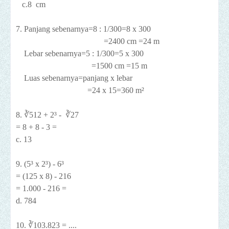
c.8
cm
7. Panjang sebenarnya=8 : 1/300=8 x 300
=2400 cm =24 m
Lebar sebenarnya=5 : 1/300=5 x 300
=1500 cm =15 m
Luas sebenarnya=panjang x lebar
=24 x 15=360 m²
8. ∛512 + 2³ - ∛27
= 8 + 8 - 3 =
c. 13
9. (5³ x 2³) - 6³
= (125 x 8) - 216
= 1.000 - 216 =
d. 784
10. ∛103.823 = ....