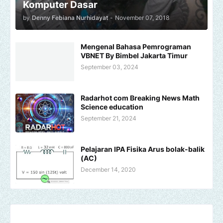
Komputer Dasar
by
Denny Febiana Nurhidayat
-
November 07, 2018
Mengenal Bahasa Pemrograman
VBNET By Bimbel Jakarta Timur
September 03, 2024
Radarhot com Breaking News Math
Science education
September 21, 2024
Pelajaran IPA Fisika Arus bolak-balik
(AC)
December 14, 2020