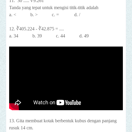
11. 30 .....
∛9.261
Tanda yang tepat untuk mengisi titik-titik adalah
a. <
b. >
c. =
d. /
12.
∛405.224 - ∛42.875 = ....
a. 34
b. 39
c. 44
d. 49
13. Gita membuat kotak berbentuk kubus dengan panjang
rusuk 14 cm.