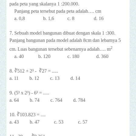
pada peta yang skalanya 1 :200.000.
Panjang peta tersebut pada peta adalah…. cm
a. 0,8
b. 1,6
c. 8
d. 16
7. Sebuah model bangunan dibuat dengan skala 1 :300.
Panjang bangunan pada model adalah 8cm dan lebarnya 5
2
cm. Luas bangunan tersebut sebenarnya adalah…. m
a. 40
b. 120
c. 180
d. 360
8. ∛512 + 2³ - ∛27 = .....
a. 11
b. 12
c. 13
d. 14
9. (5
³ x 2³) - 6³ = .....
a. 64
b. 74
c. 764
d. 784
10.
∛103.823 = ....
a. 43
b. 47
c. 53
c. 57