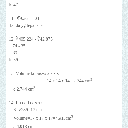
b. 47
11. ∛9.261 = 21
Tanda yg tepat a. <
12. ∛405.224 - ∛42.875
= 74 - 35
= 39
b. 39
13. Volume kubus=s x s x s
3
=14 x 14 x 14=
2.744 cm
3
c.2.744 cm
14. Luas alas=s x s
S=√289=17 cm
3
Volume=17 x 17 x 17=4.913
cm
3
a.4.913
cm