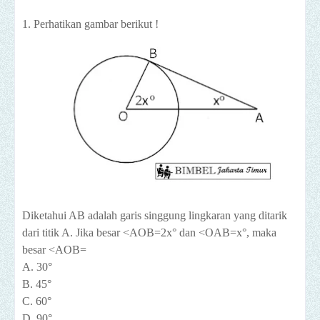
1. Perhatikan gambar berikut !
Diketahui AB adalah garis singgung lingkaran yang ditarik
dari titik A. Jika besar <AOB=2x° dan <OAB=x°, maka
besar <AOB=
A. 30°
B. 45°
C. 60°
D. 90°