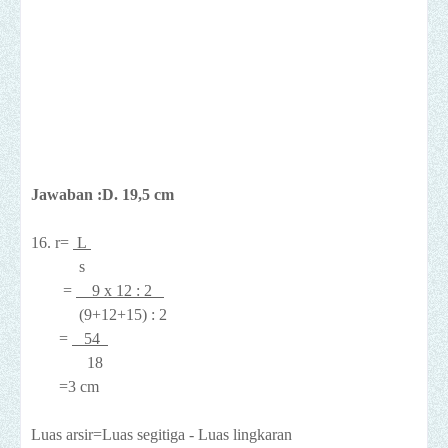
Jawaban :D. 19,5 cm
16. r=
L
s
=
9 x 12 : 2
(9+12+15) : 2
=
54
18
=3 cm
Luas arsir=Luas segitiga - Luas lingkaran