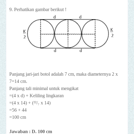
9. Perhatikan gambar berikut !
Panjang jari-jari botol adalah 7 cm, maka diameternya 2 x
7=14 cm.
Panjang tali minimal untuk mengikat
=(4 x d) + Keliling lingkaran
=(4 x 14) + (²²/₇ x 14)
=56 + 44
=100 cm
Jawaban : D. 100 cm