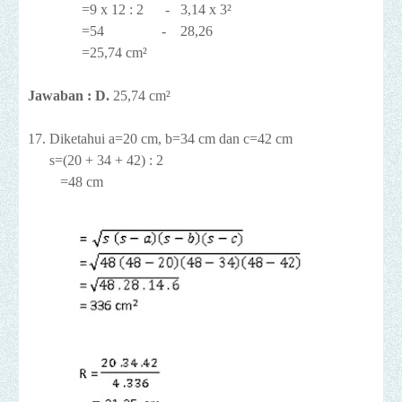
=9 x 12 : 2 - 3,14 x 3²
=54 - 28,26
=25,74 cm²
Jawaban : D.
25,74 cm²
17. Diketahui a=20 cm, b=34 cm dan c=42 cm
s=(20 + 34 + 42) : 2
=48 cm