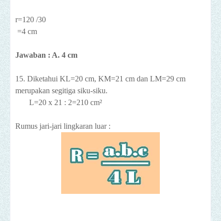
r=120 /30
=4 cm
Jawaban : A. 4 cm
15. Diketahui
KL=20 cm, KM=21 cm dan LM=29 cm
merupakan segitiga siku-siku.
L=20 x 21 : 2=210 cm
²
Rumus jari-jari lingkaran luar :