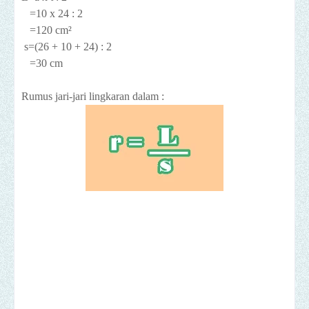
=10 x 24 : 2
=120 cm
²
s=(26 + 10 + 24) : 2
=30 cm
Rumus jari-jari lingkaran dalam :