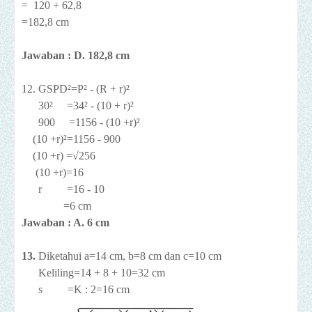
= 120 + 62,8
=182,8 cm
Jawaban : D. 182,8 cm
12. GSPD²=P² - (R + r)²
30² =34² - (10 + r)²
900 =1156 - (10 +r)²
(10 +r)²=1156 - 900
(10 +r) =√256
(10 +r)=16
r =16 - 10
=6 cm
Jawaban : A. 6 cm
13.
Diketahui a=14 cm, b=8 cm dan c=10 cm
Keliling=14 + 8 + 10=32 cm
s =K : 2=16 cm