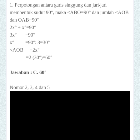
1. Perpotongan antara garis singgung dan jari-jari
membentuk sudut 90°, maka <ABO=90° dan jumlah <AOB
dan OAB=90°
2x° + x°=90°
3x° =90°
x° =90°: 3=30°
<AOB =2x°
=2 (30°)=60°
Jawaban : C. 60
°
Nomor 2, 3, 4 dan 5