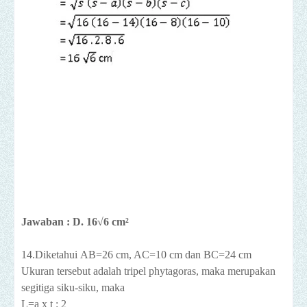
Jawaban : D. 16√6 cm²
14.Diketahui
AB=26 cm, AC=10 cm dan BC=24 cm
Ukuran tersebut adalah tripel phytagoras, maka merupakan
segitiga siku-siku, maka
L=a x t : 2