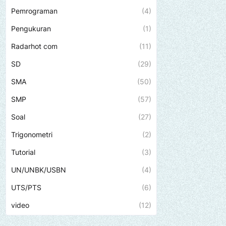
Pemrograman
(4)
Pengukuran
(1)
Radarhot com
(11)
SD
(29)
SMA
(50)
SMP
(57)
Soal
(27)
Trigonometri
(2)
Tutorial
(3)
UN/UNBK/USBN
(4)
UTS/PTS
(6)
video
(12)