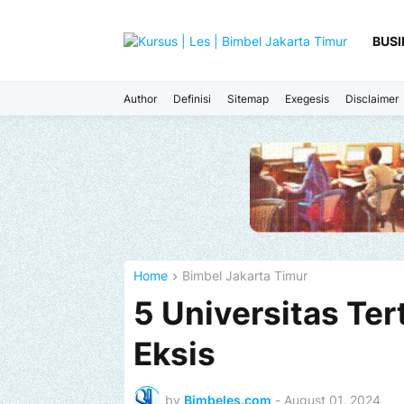
BUSI
Author
Definisi
Sitemap
Exegesis
Disclaimer
Home
Bimbel Jakarta Timur
5 Universitas Ter
Eksis
by
Bimbeles.com
-
August 01, 2024