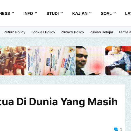
NESS
INFO
STUDI
KAJIAN
SOAL
LA
Return Policy
Cookies Policy
Privacy Policy
Rumah Belajar
Terms a
tua Di Dunia Yang Masih
0