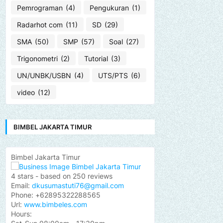
Pemrograman
(4)
Pengukuran
(1)
Radarhot com
(11)
SD
(29)
SMA
(50)
SMP
(57)
Soal
(27)
Trigonometri
(2)
Tutorial
(3)
UN/UNBK/USBN
(4)
UTS/PTS
(6)
video
(12)
BIMBEL JAKARTA TIMUR
Bimbel Jakarta Timur
4
stars - based on
250
reviews
Email:
dkusumastuti76@gmail.com
Phone:
+62895322288565
Url:
www.bimbeles.com
Hours: