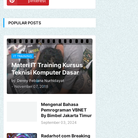
pinterest
POPULAR POSTS
IT TRAINING
Materi IT Training Kursus
Teknisi Komputer Dasar
by
Denny Febiana Nurhidayat
-
November 07, 2018
Mengenal Bahasa
Pemrograman VBNET
By Bimbel Jakarta Timur
September 03, 2024
Radarhot com Breaking