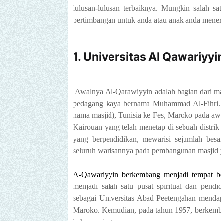
lulusan-lulusan terbaiknya. Mungkin salah satu
pertimbangan untuk anda atau anak anda mener
1. Universitas Al Qawariyyi
Awalnya
Al-Qarawiyyin adalah bagian dari mas
pedagang kaya bernama Muhammad Al-Fihri. Kel
nama masjid), Tunisia ke Fes, Maroko pada aw
Kairouan yang telah menetap di sebuah distri
yang berpendidikan, mewarisi sejumlah besa
seluruh warisannya pada pembangunan masjid 
A-Qawariyyin
berkembang menjadi tempat bel
menjadi salah satu pusat spiritual dan pend
sebagai Universitas Abad Peetengahan mendap
Maroko. Kemudian, pada tahun 1957, berkemban