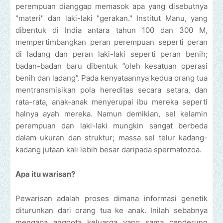
perempuan dianggap memasok apa yang disebutnya
"materi" dan laki-laki "gerakan." Institut Manu, yang
dibentuk di India antara tahun 100 dan 300 M,
mempertimbangkan peran perempuan seperti peran
di ladang dan peran laki-laki seperti peran benih;
badan-badan baru dibentuk ”oleh kesatuan operasi
benih dan ladang”. Pada kenyataannya kedua orang tua
mentransmisikan pola hereditas secara setara, dan
rata-rata, anak-anak menyerupai ibu mereka seperti
halnya ayah mereka. Namun demikian, sel kelamin
perempuan dan laki-laki mungkin sangat berbeda
dalam ukuran dan struktur; massa sel telur kadang-
kadang jutaan kali lebih besar daripada spermatozoa.
Apa itu warisan?
Pewarisan adalah proses dimana informasi genetik
diturunkan dari orang tua ke anak. Inilah sebabnya
mengapa anggota keluarga yang sama cenderung