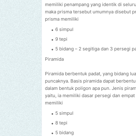
memiliki penampang yang identik di selu
maka prisma tersebut umumnya disebut pri
prisma memiliki
6 simpul
9 tepi
5 bidang – 2 segitiga dan 3 persegi p
Piramida
Piramida berbentuk padat, yang bidang lua
puncaknya. Basis piramida dapat berbentuk 
dalam bentuk poligon apa pun. Jenis pira
yaitu, ia memiliki dasar persegi dan empat
memiliki
5 simpul
8 tepi
5 bidang