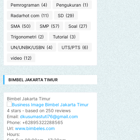
Pemrograman
(4)
Pengukuran
(1)
Radarhot com
(11)
SD
(29)
SMA
(50)
SMP
(57)
Soal
(27)
Trigonometri
(2)
Tutorial
(3)
UN/UNBK/USBN
(4)
UTS/PTS
(6)
video
(12)
BIMBEL JAKARTA TIMUR
Bimbel Jakarta Timur
4
stars - based on
250
reviews
Email:
dkusumastuti76@gmail.com
Phone:
+62895322288565
Url:
www.bimbeles.com
Hours: