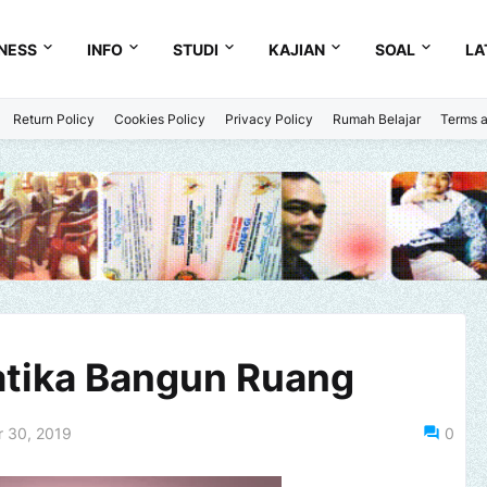
NESS
INFO
STUDI
KAJIAN
SOAL
LA
Return Policy
Cookies Policy
Privacy Policy
Rumah Belajar
Terms a
atika Bangun Ruang
r 30, 2019
0