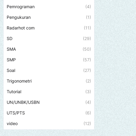
Pemrograman
(4)
Pengukuran
(1)
Radarhot com
(11)
SD
(29)
SMA
(50)
SMP
(57)
Soal
(27)
Trigonometri
(2)
Tutorial
(3)
UN/UNBK/USBN
(4)
UTS/PTS
(6)
video
(12)