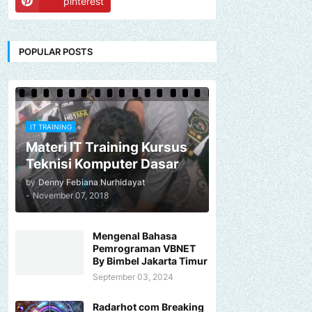
pinterest
POPULAR POSTS
IT TRAINING
Materi IT Training Kursus
Teknisi Komputer Dasar
by
Denny Febiana Nurhidayat
-
November 07, 2018
Mengenal Bahasa
Pemrograman VBNET
By Bimbel Jakarta Timur
September 03, 2024
Radarhot com Breaking