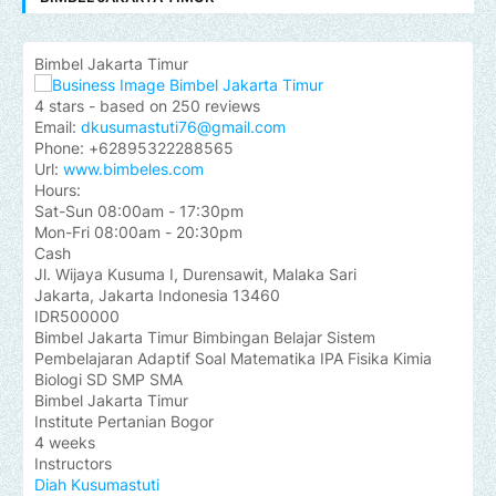
Bimbel Jakarta Timur
4
stars - based on
250
reviews
Email:
dkusumastuti76@gmail.com
Phone:
+62895322288565
Url:
www.bimbeles.com
Hours:
Sat-Sun 08:00am - 17:30pm
Mon-Fri 08:00am - 20:30pm
Cash
Jl. Wijaya Kusuma I, Durensawit, Malaka Sari
Jakarta
,
Jakarta Indonesia
13460
IDR500000
Bimbel Jakarta Timur Bimbingan Belajar Sistem
Pembelajaran Adaptif Soal Matematika IPA Fisika Kimia
Biologi SD SMP SMA
Bimbel Jakarta Timur
Institute Pertanian Bogor
4 weeks
Instructors
Diah Kusumastuti