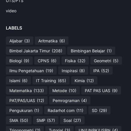
UTS/PTS
video
LABELS
Aljabar
(3)
Aritmatika
(6)
Bimbel Jakarta Timur
(208)
Bimbingan Belajar
(1)
Biologi
(9)
CPNS
(6)
Fisika
(32)
Geometri
(5)
Ilmu Pengetahuan
(19)
Inspirasi
(8)
IPA
(52)
Islami
(6)
IT Training
(65)
Kimia
(12)
Matematika
(133)
Metode
(10)
PAT PAS UAS
(9)
PAT/PAS/UAS
(12)
Pemrograman
(4)
Pengukuran
(1)
Radarhot com
(11)
SD
(29)
SMA
(50)
SMP
(57)
Soal
(27)
Trigonometri
(2)
Tutorial
(3)
UN/UNBK/USBN
(4)