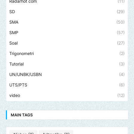
Radarhot com
(11)
SD
(29)
SMA
(50)
SMP
(57)
Soal
(27)
Trigonometri
(2)
Tutorial
(3)
UN/UNBK/USBN
(4)
UTS/PTS
(6)
video
(12)
MAIN TAGS