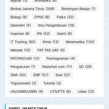
Aljabar
(3)
Aritmatika
(6)
Bimbel Jakarta Timur
(208)
Bimbingan Belajar
(1)
Biologi
(9)
CPNS
(6)
Fisika
(32)
Geometri
(5)
Ilmu Pengetahuan
(19)
Inspirasi
(8)
IPA
(52)
Islami
(6)
IT Training
(65)
Kimia
(12)
Matematika
(133)
Metode
(10)
PAT PAS UAS
(9)
PAT/PAS/UAS
(12)
Pemrograman
(4)
Pengukuran
(1)
Radarhot com
(11)
SD
(29)
SMA
(50)
SMP
(57)
Soal
(27)
Trigonometri
(2)
Tutorial
(3)
UN/UNBK/USBN
(4)
UTS/PTS
(6)
video
(12)
BIMBEL JAKARTA TIMUR