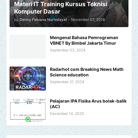
Materi IT Training Kursus Teknisi
Komputer Dasar
by
Denny Febiana Nurhidayat
-
November 07, 2018
Mengenal Bahasa Pemrograman
VBNET By Bimbel Jakarta Timur
September 03, 2024
Radarhot com Breaking News Math
Science education
September 21, 2024
Pelajaran IPA Fisika Arus bolak-balik
(AC)
December 14, 2020