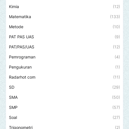
Kimia
(12)
Matematika
(133)
Metode
(10)
PAT PAS UAS
(9)
PAT/PAS/UAS
(12)
Pemrograman
(4)
Pengukuran
(1)
Radarhot com
(11)
SD
(29)
SMA
(50)
SMP
(57)
Soal
(27)
Trigonometri
(2)