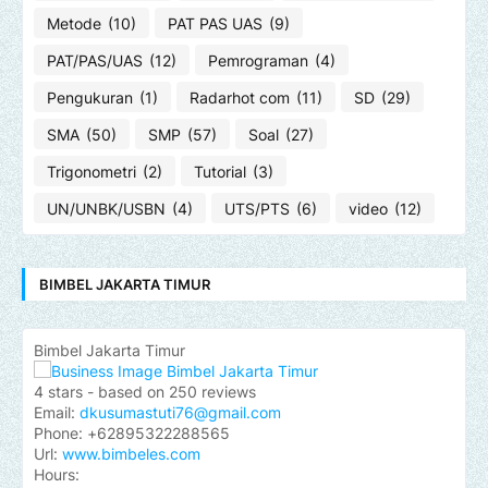
Metode
(10)
PAT PAS UAS
(9)
PAT/PAS/UAS
(12)
Pemrograman
(4)
Pengukuran
(1)
Radarhot com
(11)
SD
(29)
SMA
(50)
SMP
(57)
Soal
(27)
Trigonometri
(2)
Tutorial
(3)
UN/UNBK/USBN
(4)
UTS/PTS
(6)
video
(12)
BIMBEL JAKARTA TIMUR
Bimbel Jakarta Timur
4
stars - based on
250
reviews
Email:
dkusumastuti76@gmail.com
Phone:
+62895322288565
Url:
www.bimbeles.com
Hours: