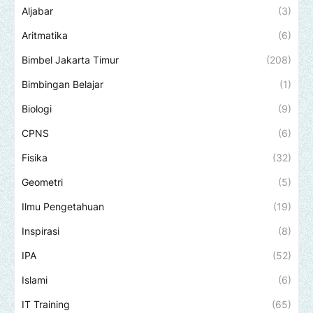
Aljabar
(3)
Aritmatika
(6)
Bimbel Jakarta Timur
(208)
Bimbingan Belajar
(1)
Biologi
(9)
CPNS
(6)
Fisika
(32)
Geometri
(5)
Ilmu Pengetahuan
(19)
Inspirasi
(8)
IPA
(52)
Islami
(6)
IT Training
(65)