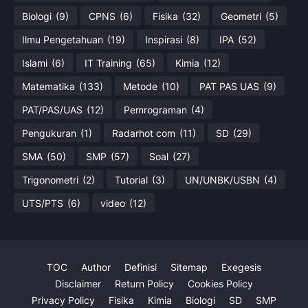
Biologi
(9)
CPNS
(6)
Fisika
(32)
Geometri
(5)
Ilmu Pengetahuan
(19)
Inspirasi
(8)
IPA
(52)
Islami
(6)
IT Training
(65)
Kimia
(12)
Matematika
(133)
Metode
(10)
PAT PAS UAS
(9)
PAT/PAS/UAS
(12)
Pemrograman
(4)
Pengukuran
(1)
Radarhot com
(11)
SD
(29)
SMA
(50)
SMP
(57)
Soal
(27)
Trigonometri
(2)
Tutorial
(3)
UN/UNBK/USBN
(4)
UTS/PTS
(6)
video
(12)
TOC
Author
Definisi
Sitemap
Exegesis
Disclaimer
Return Policy
Cookies Policy
Privacy Policy
Fisika
Kimia
Biologi
SD
SMP