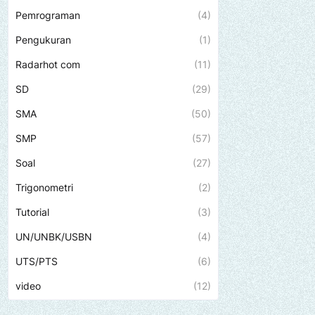
Pemrograman
(4)
Pengukuran
(1)
Radarhot com
(11)
SD
(29)
SMA
(50)
SMP
(57)
Soal
(27)
Trigonometri
(2)
Tutorial
(3)
UN/UNBK/USBN
(4)
UTS/PTS
(6)
video
(12)