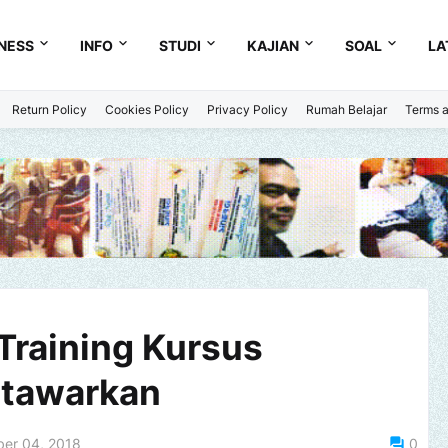
NESS
INFO
STUDI
KAJIAN
SOAL
LA
Return Policy
Cookies Policy
Privacy Policy
Rumah Belajar
Terms a
Training Kursus
itawarkan
er 04, 2018
0