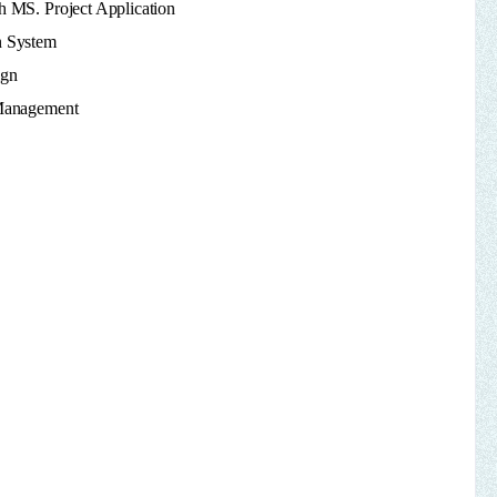
 MS. Project Application
n System
ign
Management