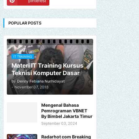
pinterest
POPULAR POSTS
IT TRAINING
Materi IT Training Kursus
Teknisi Komputer Dasar
by
Denny Febiana Nurhidayat
-
November 07, 2018
Mengenal Bahasa
Pemrograman VBNET
By Bimbel Jakarta Timur
September 03, 2024
Radarhot com Breaking