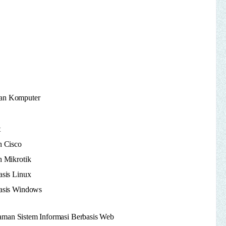
gan Komputer
t
h Cisco
 Mikrotik
sis Linux
asis Windows
aman Sistem Informasi Berbasis Web