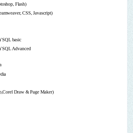
oshop, Flash)
amweaver, CSS, Javascript)
S
YSQL basic
MYSQL Advanced
a
dia
op,Corel Draw & Page Maker)