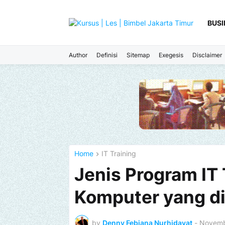
BUSI
Author
Definisi
Sitemap
Exegesis
Disclaimer
Home
IT Training
Jenis Program IT 
Komputer yang d
by
Denny Febiana Nurhidayat
-
Novemb