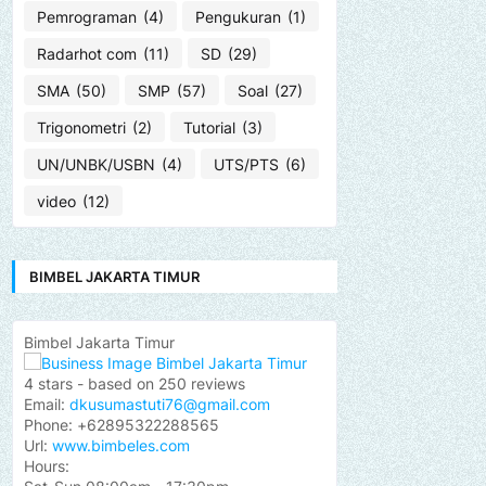
Pemrograman
(4)
Pengukuran
(1)
Radarhot com
(11)
SD
(29)
SMA
(50)
SMP
(57)
Soal
(27)
Trigonometri
(2)
Tutorial
(3)
UN/UNBK/USBN
(4)
UTS/PTS
(6)
video
(12)
BIMBEL JAKARTA TIMUR
Bimbel Jakarta Timur
4
stars - based on
250
reviews
Email:
dkusumastuti76@gmail.com
Phone:
+62895322288565
Url:
www.bimbeles.com
Hours: