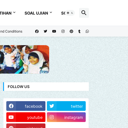
TIHAN
SOAL UJIAN
SOAL
nd Conditions
FOLLOW US
facebook
twitter
youtube
instagram