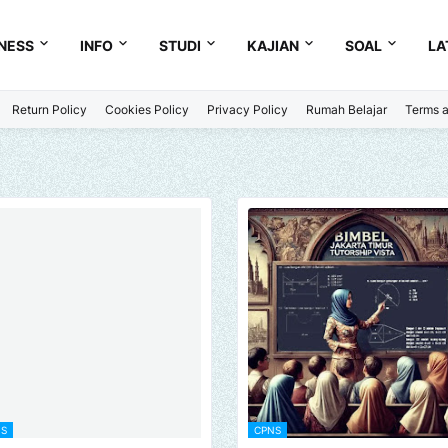
NESS
INFO
STUDI
KAJIAN
SOAL
LA
Return Policy
Cookies Policy
Privacy Policy
Rumah Belajar
Terms a
S
CPNS