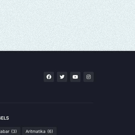
BELS
jabar
(3)
Aritmatika
(6)