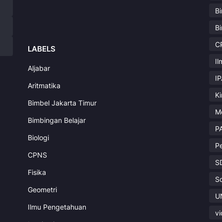
B
B
C
LABELS
I
Aljabar
I
Aritmatika
K
Bimbel Jakarta Timur
M
Bimbingan Belajar
P
Biologi
P
CPNS
S
Fisika
S
Geometri
U
Ilmu Pengetahuan
v