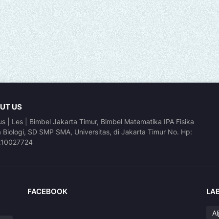
UT US
us | Les | Bimbel Jakarta Timur, Bimbel Matematika IPA Fisika
a Biologi, SD SMP SMA, Universitas, di Jakarta Timur No. Hp:
210027724
FACEBOOK
LA
Al