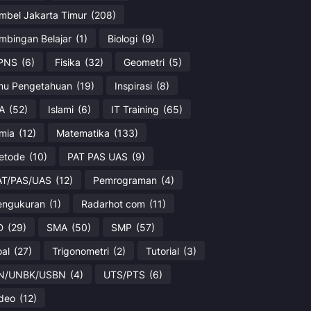
imbel Jakarta Timur
(208)
imbingan Belajar
(1)
Biologi
(9)
PNS
(6)
Fisika
(32)
Geometri
(5)
lmu Pengetahuan
(19)
Inspirasi
(8)
PA
(52)
Islami
(6)
IT Training
(65)
imia
(12)
Matematika
(133)
etode
(10)
PAT PAS UAS
(9)
AT/PAS/UAS
(12)
Pemrograman
(4)
engukuran
(1)
Radarhot com
(11)
D
(29)
SMA
(50)
SMP
(57)
oal
(27)
Trigonometri
(2)
Tutorial
(3)
N/UNBK/USBN
(4)
UTS/PTS
(6)
ideo
(12)