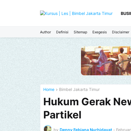
BUSI
Author
Definisi
Sitemap
Exegesis
Disclaimer
Home
Bimbel Jakarta Timur
Hukum Gerak New
Partikel
by
Denny Febiana Nurhidayat
-
Februar