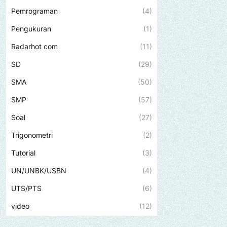
Pemrograman
(4)
Pengukuran
(1)
Radarhot com
(11)
SD
(29)
SMA
(50)
SMP
(57)
Soal
(27)
Trigonometri
(2)
Tutorial
(3)
UN/UNBK/USBN
(4)
UTS/PTS
(6)
video
(12)