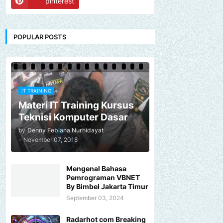
pinterest
POPULAR POSTS
IT TRAINING
Materi IT Training Kursus
Teknisi Komputer Dasar
by
Denny Febiana Nurhidayat
-
November 07, 2018
Mengenal Bahasa
Pemrograman VBNET
By Bimbel Jakarta Timur
September 03, 2024
Radarhot com Breaking