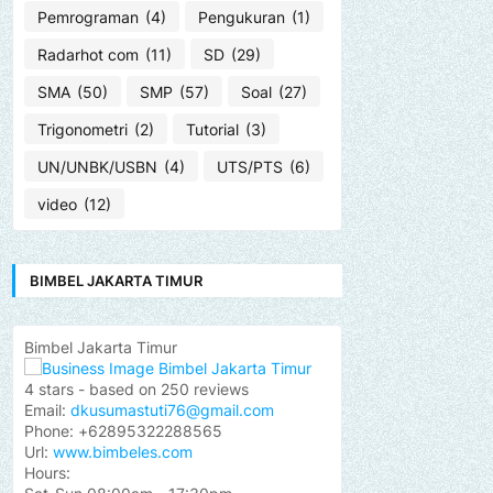
Pemrograman
(4)
Pengukuran
(1)
Radarhot com
(11)
SD
(29)
SMA
(50)
SMP
(57)
Soal
(27)
Trigonometri
(2)
Tutorial
(3)
UN/UNBK/USBN
(4)
UTS/PTS
(6)
video
(12)
BIMBEL JAKARTA TIMUR
Bimbel Jakarta Timur
4
stars - based on
250
reviews
Email:
dkusumastuti76@gmail.com
Phone:
+62895322288565
Url:
www.bimbeles.com
Hours: