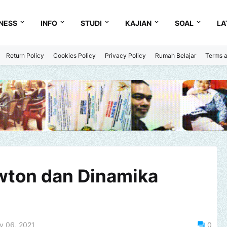
NESS
INFO
STUDI
KAJIAN
SOAL
LA
Return Policy
Cookies Policy
Privacy Policy
Rumah Belajar
Terms a
ton dan Dinamika
y 06, 2021
0