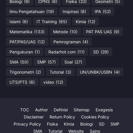
Biologi
(9)
CPNS
(6)
Fisika
(32)
Geometri
(5)
Ilmu Pengetahuan
(19)
Inspirasi
(8)
IPA
(52)
Islami
(6)
IT Training
(65)
Kimia
(12)
Matematika
(133)
Metode
(10)
PAT PAS UAS
(9)
PAT/PAS/UAS
(12)
Pemrograman
(4)
Pengukuran
(1)
Radarhot com
(11)
SD
(29)
SMA
(50)
SMP
(57)
Soal
(27)
Trigonometri
(2)
Tutorial
(3)
UN/UNBK/USBN
(4)
UTS/PTS
(6)
video
(12)
TOC
Author
Definisi
Sitemap
Exegesis
Disclaimer
Return Policy
Cookies Policy
Privacy Policy
Fisika
Kimia
Biologi
SD
SMP
SMA
Tutorial
Website
Sains