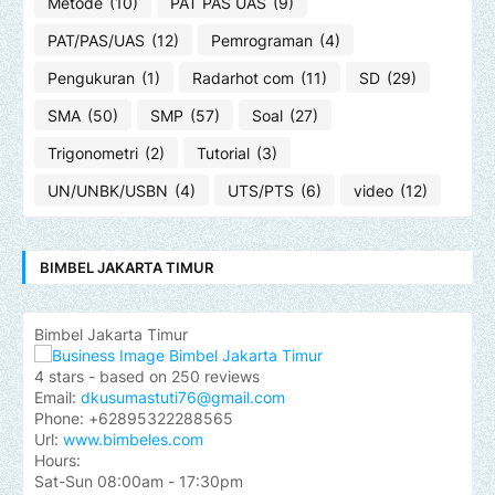
Metode
(10)
PAT PAS UAS
(9)
PAT/PAS/UAS
(12)
Pemrograman
(4)
Pengukuran
(1)
Radarhot com
(11)
SD
(29)
SMA
(50)
SMP
(57)
Soal
(27)
Trigonometri
(2)
Tutorial
(3)
UN/UNBK/USBN
(4)
UTS/PTS
(6)
video
(12)
BIMBEL JAKARTA TIMUR
Bimbel Jakarta Timur
4
stars - based on
250
reviews
Email:
dkusumastuti76@gmail.com
Phone:
+62895322288565
Url:
www.bimbeles.com
Hours:
Sat-Sun 08:00am - 17:30pm