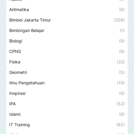
Aritmatika
(6)
Bimbel Jakarta Timur
(208)
Bimbingan Belajar
(1)
Biologi
(9)
CPNS
(6)
Fisika
(32)
Geometri
(5)
Ilmu Pengetahuan
(19)
Inspirasi
(8)
IPA
(52)
Islami
(6)
IT Training
(65)